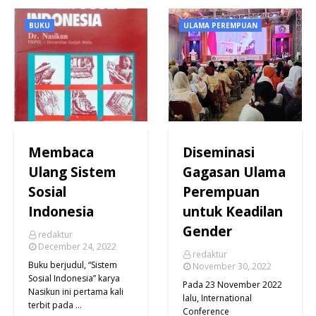
BUKU
ULAMA PEREMPUAN
Membaca
Diseminasi
Ulang Sistem
Gagasan Ulama
Sosial
Perempuan
Indonesia
untuk Keadilan
Gender
redaktur
December 24, 2022
redaktur
Buku berjudul, “Sistem
November 30, 2022
Sosial Indonesia” karya
Pada 23 November 2022
Nasikun ini pertama kali
lalu, International
terbit pada …
Conference