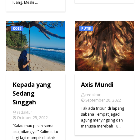
luang. Meski …
KOES
PUTIK
Kepada yang
Axis Mundi
Sedang
redaktur
September 28, 2022
Singgah
Tak ada tribun di lapang
redaktur
sabana Tempat jagad
October 25, 2022
agung menyingsing dan
“Kalau mau pisah sama
manusia merebah Tu…
aku, bilang ya!” Kalimat itu
lagi-lagi mampir di akhir