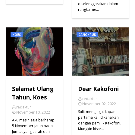
diselenggarakan dalam
rangka me…
KOES
CANGKRUK
Selamat Ulang
Dear Kakofoni
Tahun, Koes
redaktur
November 02, 2022
redaktur
Sulit mengingat kapan
November 10, 2022
pertama kali dikenalkan
Aku masih saja berharap
dengan pemilik Kakofoni.
5 November jatuh pada
Mungkin kisar…
Jum'at yang cerah dan