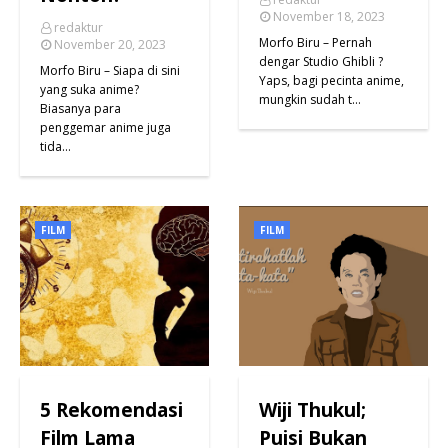
November 18, 2023
redaktur
Morfo Biru – Pernah
November 20, 2023
dengar Studio Ghibli ?
Morfo Biru – Siapa di sini
Yaps, bagi pecinta anime,
yang suka anime?
mungkin sudah t…
Biasanya para
penggemar anime juga
tida…
FILM
FILM
5 Rekomendasi
Wiji Thukul;
Film Lama
Puisi Bukan