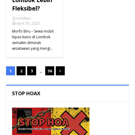
Lombok Lebih
Fleksibel?
redaktur
April 30, 2025
Morfo Biru – Sewa mobil
lepas kunci di Lombok
semakin diminati
wisatawan yang mengi…
...
1
2
3
56
STOP HOAX