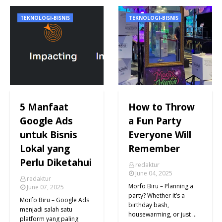
TEKNOLOGI-BISNIS
TEKNOLOGI-BISNIS
5 Manfaat
How to Throw
Google Ads
a Fun Party
untuk Bisnis
Everyone Will
Lokal yang
Remember
Perlu Diketahui
redaktur
June 04, 2025
redaktur
Morfo Biru – Planning a
June 07, 2025
party? Whether it’s a
Morfo Biru – Google Ads
birthday bash,
menjadi salah satu
housewarming, or just …
platform yang paling